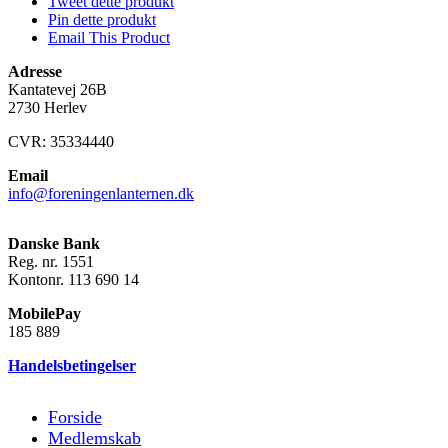
Tweet dette produkt
Pin dette produkt
Email This Product
Adresse
Kantatevej 26B
2730 Herlev
CVR: 35334440
Email
info@foreningenlanternen.dk
Danske Bank
Reg. nr. 1551
Kontonr. 113 690 14
MobilePay
185 889
Handelsbetingelser
Forside
Medlemskab