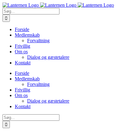
Skip
to
Søg
content
efter:
Forside
Medlemskab
Forvaltning
Frivillig
Om os
Dialog og gæstetalere
Kontakt
Forside
Medlemskab
Forvaltning
Frivillig
Om os
Dialog og gæstetalere
Kontakt
Søg
efter: