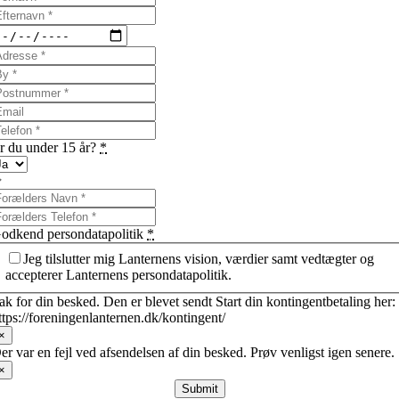
r du under 15 år?
*
odkend persondatapolitik
*
Jeg tilslutter mig Lanternens vision, værdier samt vedtægter og
accepterer Lanternens persondatapolitik.
ak for din besked. Den er blevet sendt Start din kontingentbetaling her:
ttps://foreningenlanternen.dk/kontingent/
×
er var en fejl ved afsendelsen af din besked. Prøv venligst igen senere.
×
Submit