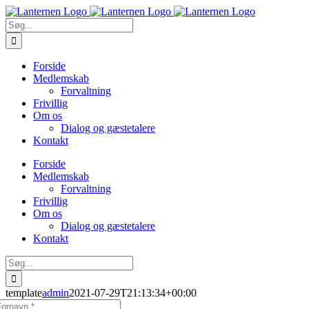
Skip
to
Søg
content
efter:
Forside
Medlemskab
Forvaltning
Frivillig
Om os
Dialog og gæstetalere
Kontakt
Forside
Medlemskab
Forvaltning
Frivillig
Om os
Dialog og gæstetalere
Kontakt
Søg
efter:
template
admin
2021-07-29T21:13:34+00:00